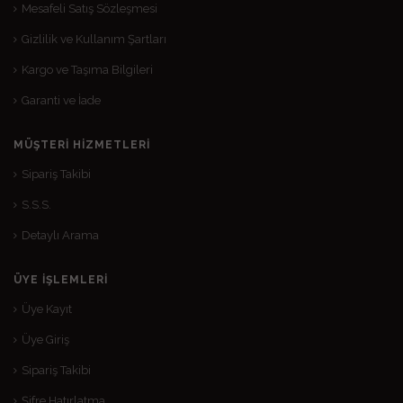
Mesafeli Satış Sözleşmesi
Gizlilik ve Kullanım Şartları
Kargo ve Taşıma Bilgileri
Garanti ve İade
MÜŞTERI HIZMETLERI
Sipariş Takibi
S.S.S.
Detaylı Arama
ÜYE İŞLEMLERI
Üye Kayıt
Üye Giriş
Sipariş Takibi
Şifre Hatırlatma