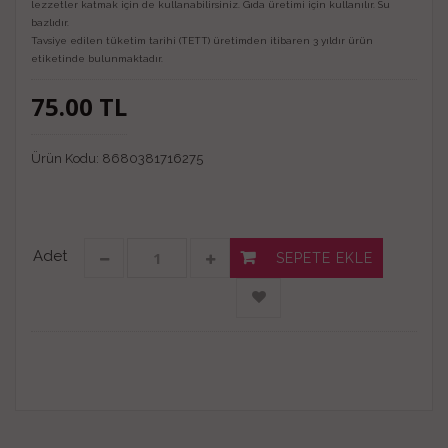
lezzetler katmak için de kullanabilirsiniz. Gıda üretimi için kullanılır. Su
bazlıdır.
Tavsiye edilen tüketim tarihi (TETT) üretimden itibaren 3 yıldır ürün
etiketinde bulunmaktadır.
75.00
TL
Ürün Kodu:
8680381716275
Adet
SEPETE EKLE