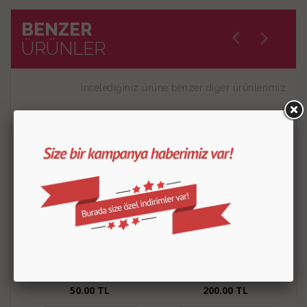
BENZER
ÜRÜNLER
İncelediğiniz ürüne benzer diğer ürünlerimiz
Glikoz Şurubu 150 Gr
Vanilya Özütü
50.00
TL
200.00
TL