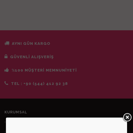
AYNI GÜN KARGO
GÜVENLİ ALIŞVERİŞ
%100 MÜŞTERİ MEMNUNİYETİ
TEL :
+90 (544) 412 92 38
KURUMSAL
Hakkımızda
İletişim