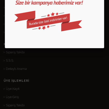
Mesafeli Satış Sözleşmesi
Gizlilik ve Kullanım Şartları
Kargo ve Taşıma Bilgileri
Garanti ve İade
MÜŞTERI HIZMETLERI
Sipariş Takibi
S.S.S.
Detaylı Arama
ÜYE İŞLEMLERI
Üye Kayıt
Üye Giriş
Sipariş Takibi