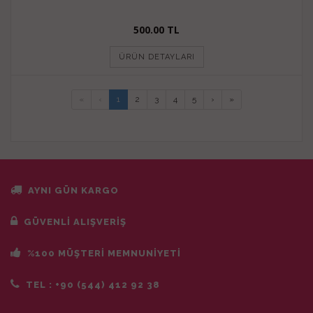
500.00 TL
ÜRÜN DETAYLARI
«
‹
1
2
3
4
5
›
»
AYNI GÜN KARGO
GÜVENLİ ALIŞVERİŞ
%100 MÜŞTERİ MEMNUNİYETİ
TEL :
+90 (544) 412 92 38