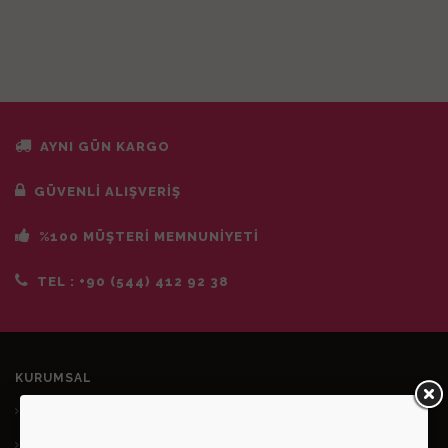
AYNI GÜN KARGO
GÜVENLİ ALIŞVERİŞ
%100 MÜŞTERİ MEMNUNİYETİ
TEL :
+90 (544) 412 92 38
KURUMSAL
Hakkımızda
İletişim