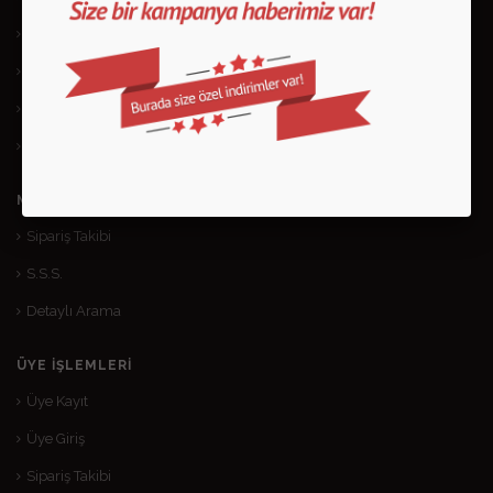
Mesafeli Satış Sözleşmesi
Gizlilik ve Kullanım Şartları
Kargo ve Taşıma Bilgileri
Garanti ve İade
MÜŞTERI HIZMETLERI
Sipariş Takibi
S.S.S.
Detaylı Arama
ÜYE İŞLEMLERI
Üye Kayıt
Üye Giriş
Sipariş Takibi