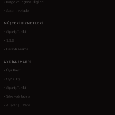
Kargo ve Taşıma Bilgileri
Garanti ve İade
MÜŞTERI HIZMETLERI
Sipariş Takibi
S.S.S.
Detaylı Arama
ÜYE İŞLEMLERI
Üye Kayıt
Üye Giriş
Sipariş Takibi
Şifre Hatırlatma
Alışveriş Listem