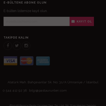
E-BÜLTENE ABONE OLUN
E-bülten listemize kayıt olun.
KAYIT OL
TAKIPDE KALIN
Atatürk Mah. Bahçevanlar Sk. No: 31/A Ümraniye / İstanbul
0 544 412 92 38
bilgi@pastaurunleri.com
©2026 Passüs Pasta Ürünleri San. Tic. Ltd. Şti. Tüm Hakları Saklıdır.