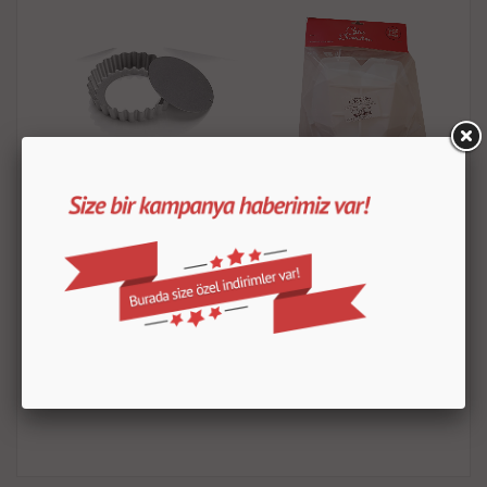
Tart Kalıbı 10 Cm
Elmas Silikon Büyük Kalıp
50.00
TL
300.00
TL
ÜRÜN DETAYLARI
ÜRÜN DETAYLARI