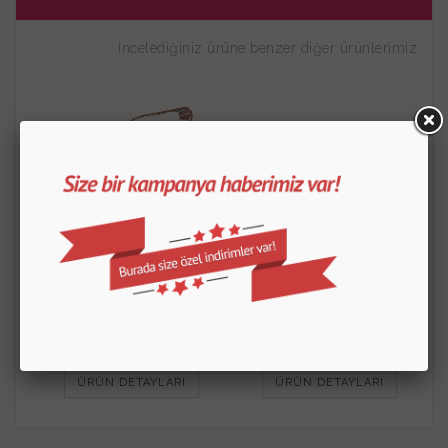
İncelediğiniz ürüne benzer diğer ürünlerimiz
Kuş Kurabiye Kalıbı
Papyon Kurabiye Kalıbı
30.00
TL
30.00
TL
ÜRÜN DETAYLARI
ÜRÜN DETAYLARI