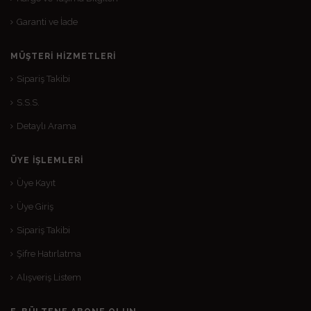
Garanti ve İade
MÜŞTERI HIZMETLERI
Sipariş Takibi
S.S.S.
Detaylı Arama
ÜYE İŞLEMLERI
Üye Kayıt
Üye Giriş
Sipariş Takibi
Şifre Hatırlatma
Alışveriş Listem