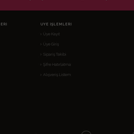
ERI
ÜYE İŞLEMLERI
Üye Kayıt
Üye Giriş
Sipariş Takibi
Şifre Hatırlatma
Alışveriş Listem