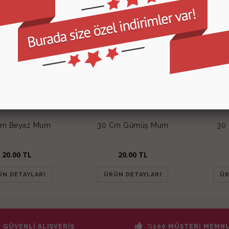
Cm Beyaz Mum
30 Cm Gümüş Mum
30
20.00
TL
20.00
TL
ÜN DETAYLARI
ÜRÜN DETAYLARI
ÜR
GÜVENLİ ALIŞVERİŞ
%100 MÜŞTERİ MEMNU