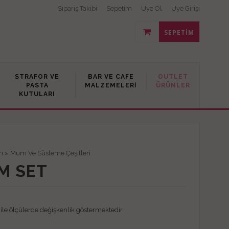
Sipariş Takibi
Sepetim
Üye Ol
Üye Girişi
SEPETIM
STRAFOR VE
BAR VE CAFE
OUTLET
PASTA
MALZEMELERI
ÜRÜNLER
KUTULARI
rı
»
Mum Ve Süsleme Çeşitleri
UM SET
r ile ölçülerde değişkenlik göstermektedir.