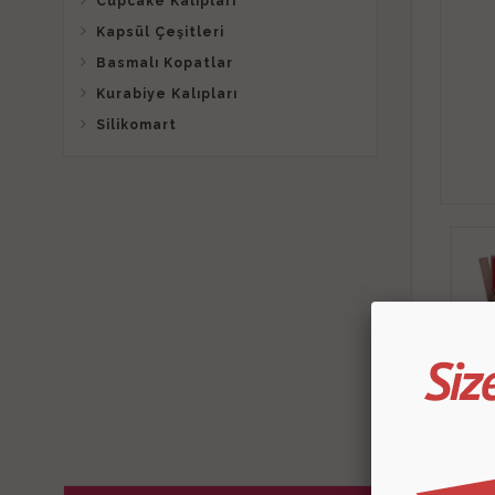
Cupcake Kalıpları
Kapsül Çeşitleri
Basmalı Kopatlar
Kurabiye Kalıpları
Silikomart