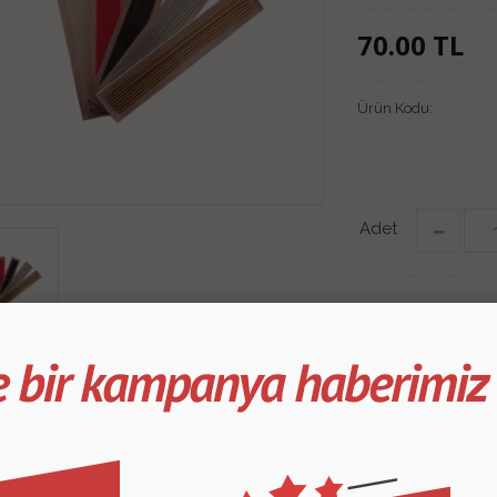
70.00
TL
Ürün Kodu:
Adet