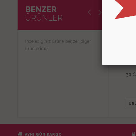
BENZER
ÜRÜNLER
İncelediğiniz ürüne benzer diğer
ürünlerimiz
30 
ÜR
AYNI GÜN KARGO