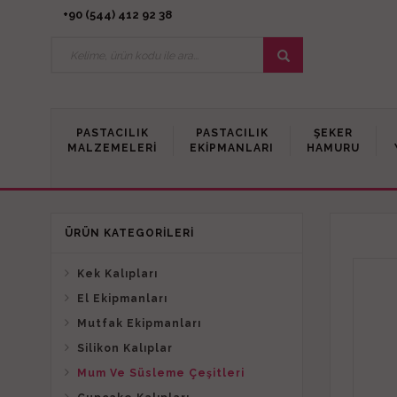
+90 (544) 412 92 38
PASTACILIK
PASTACILIK
ŞEKER
MALZEMELERI
EKIPMANLARI
HAMURU
ÜRÜN KATEGORILERI
Kek Kalıpları
El Ekipmanları
Mutfak Ekipmanları
Silikon Kalıplar
Mum Ve Süsleme Çeşitleri