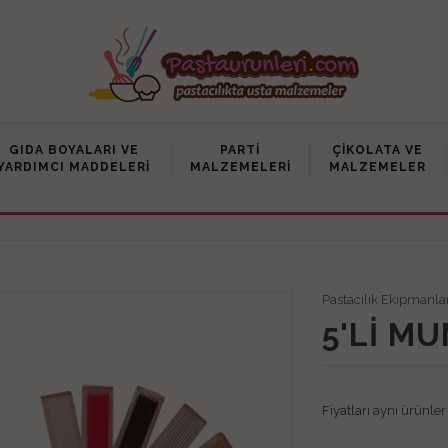
GIDA BOYALARI VE
PARTI
ÇIKOLATA VE
YARDIMCI MADDELERI
MALZEMELERI
MALZEMELER
Pastacılık Ekipmanla
5'LI M
Fiyatları aynı ürünle