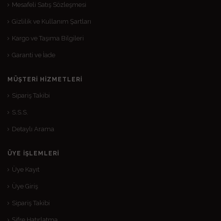
Mesafeli Satış Sözleşmesi
Gizlilik ve Kullanım Şartları
Kargo ve Taşıma Bilgileri
Garanti ve İade
MÜŞTERI HIZMETLERI
Sipariş Takibi
S.S.S.
Detaylı Arama
ÜYE İŞLEMLERI
Üye Kayıt
Üye Giriş
Sipariş Takibi
Şifre Hatırlatma