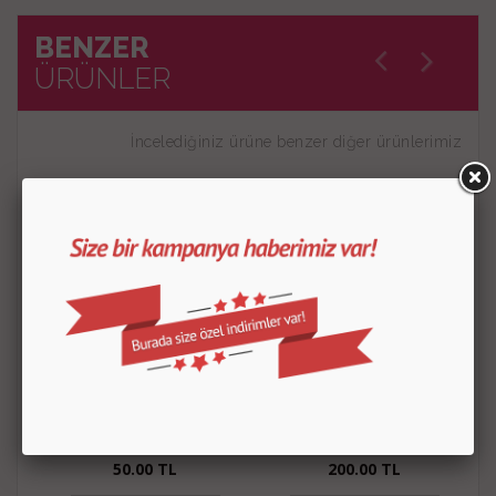
BENZER
ÜRÜNLER
İncelediğiniz ürüne benzer diğer ürünlerimiz
Glikoz Şurubu 150 Gr
Vanilya Özütü
50.00
TL
200.00
TL