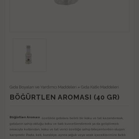
Gıda Boyaları ve Yardımcı Maddeleri
»
Gıda Katkı Maddeleri
BÖĞÜRTLEN AROMASI (40 GR)
Böğürtlen Aroması
özellikle gıdalara belirli bir koku ve tat kazandırmak,
gıdaların sahip olduğu koku ve tadı kuvvetlendirmek ya da geliştirmek
amacıyla kullanılan, koku ve tat verici özelliğe sahip bileşenlerden oluşan
karışımdır. Pasta, kek, kurabiye, ayrıca soğuk veya sıcak içeceklerinize farklı