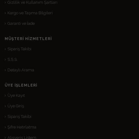
Gizlilik ve Kullanım Şartları
Kargo ve Taşıma Bilgileri
Garanti ve İade
MÜŞTERI HIZMETLERI
Sipariş Takibi
S.S.S.
Detaylı Arama
ÜYE İŞLEMLERI
Üye Kayıt
Üye Giriş
Sipariş Takibi
Şifre Hatırlatma
Alışveriş Listem