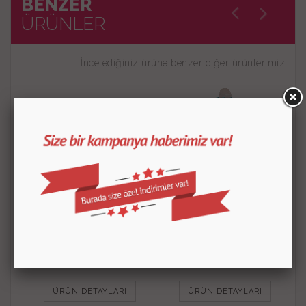
BENZER
ÜRÜNLER
İncelediğiniz ürüne benzer diğer ürünlerimiz
Kil Tabancası
Sulu Boya Fırçası 3'lü
600.00
TL
60.00
TL
ÜRÜN DETAYLARI
ÜRÜN DETAYLARI