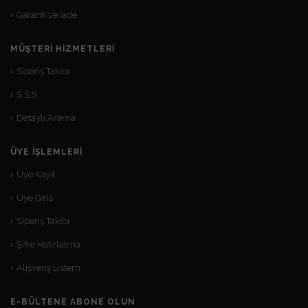
Garanti ve İade
MÜŞTERI HIZMETLERI
Sipariş Takibi
S.S.S.
Detaylı Arama
ÜYE İŞLEMLERI
Üye Kayıt
Üye Giriş
Sipariş Takibi
Şifre Hatırlatma
Alışveriş Listem
E-BÜLTENE ABONE OLUN