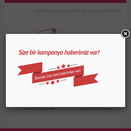
İncelediğiniz ürüne benzer diğer ürünlerimiz
Kuş Kurabiye Kalıbı
Papyon Kurabiye Kalıbı
30.00
TL
30.00
TL
ÜRÜN DETAYLARI
ÜRÜN DETAYLARI