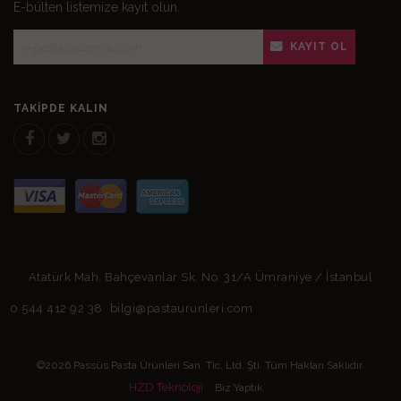
E-bülten listemize kayıt olun.
KAYIT OL
TAKIPDE KALIN
Atatürk Mah. Bahçevanlar Sk. No: 31/A Ümraniye / İstanbul
0 544 412 92 38
bilgi@pastaurunleri.com
©2026 Passüs Pasta Ürünleri San. Tic. Ltd. Şti. Tüm Hakları Saklıdır.
HZD Teknoloji
Biz Yaptık