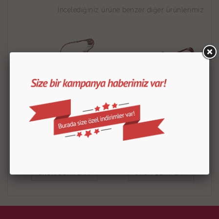
İncelediğiniz ürüne benzer diğer ürünlerimiz
Kuş Kurabiye Kalıbı
Papyon Kurabiye Kalıbı
30.00
TL
30.00
TL
ÜRÜN DETAYLARI
ÜRÜN DETAYLARI