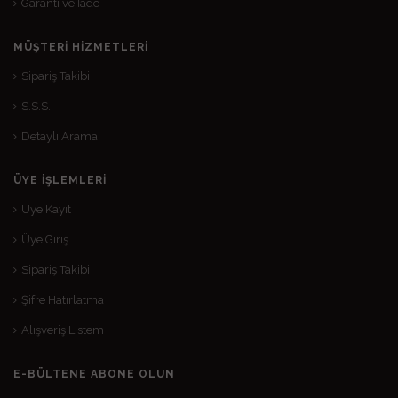
Garanti ve İade
MÜŞTERI HIZMETLERI
Sipariş Takibi
S.S.S.
Detaylı Arama
ÜYE İŞLEMLERI
Üye Kayıt
Üye Giriş
Sipariş Takibi
Şifre Hatırlatma
Alışveriş Listem
E-BÜLTENE ABONE OLUN