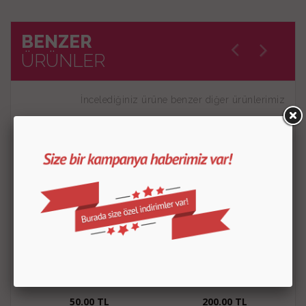
BENZER
ÜRÜNLER
İncelediğiniz ürüne benzer diğer ürünlerimiz
Glikoz Şurubu 150 Gr
Vanilya Özütü
50.00
TL
200.00
TL