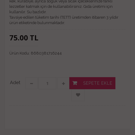
kek, kurabiye, ayrıca soğuk veya sıcak içeceklerinize farklı
lezzetler katmak için de kullanabilirsiniz. Gıda üretimi için
kullanılır. Su bazlıdır.
Tavsiye edilen tüketim tarihi (TETT) üretimden itibaren 3 yıldır
ürün etiketinde bulunmaktadır.
75.00
TL
Ürün Kodu:
8680381716244
Adet
SEPETE EKLE