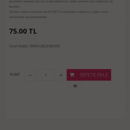
lezzetler katmak için de kullanabilirsiniz. Gıda üretimi için kullanılır. Su
bazlıdır.
Tavsiye edilen tüketim tarihi (TETT) üretimden itibaren 3 yıldır ürün
etiketinde bulunmaktadır.
75.00
TL
Ürün Kodu:
8680381716268
Adet
SEPETE EKLE