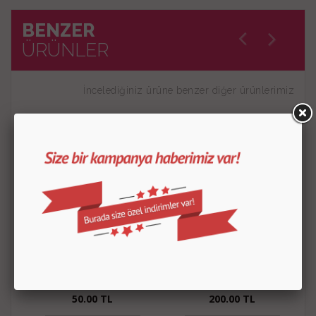
BENZER
ÜRÜNLER
İncelediğiniz ürüne benzer diğer ürünlerimiz
Glikoz Şurubu 150 Gr
Vanilya Özütü
50.00
TL
200.00
TL