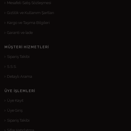
Mesafeli Satış Sözleşmesi
Gizlilik ve Kullanım Şartları
Kargo ve Taşıma Bilgileri
Garanti ve İade
MÜŞTERI HIZMETLERI
Sipariş Takibi
S.S.S.
Detaylı Arama
ÜYE İŞLEMLERI
Üye Kayıt
Üye Giriş
Sipariş Takibi
Şifre Hatırlatma