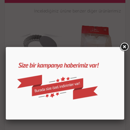
İncelediğiniz ürüne benzer diğer ürünlerimiz
Tart Kalıbı 10 Cm
Elmas Silikon Büyük Kalıp
50.00
TL
300.00
TL
ÜRÜN DETAYLARI
ÜRÜN DETAYLARI