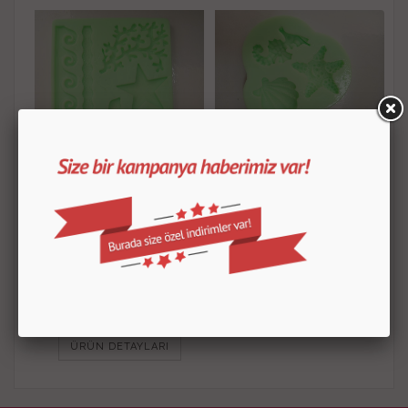
DK178
110.00
TL
ÜRÜN DETAYLARI
DK28
190.00
TL
ÜRÜN DETAYLARI