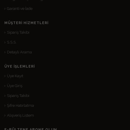
Garanti ve İade
MÜŞTERI HIZMETLERI
Sipariş Takibi
S.S.S.
Detaylı Arama
ÜYE İŞLEMLERI
Üye Kayıt
Üye Giriş
Sipariş Takibi
Şifre Hatırlatma
Alışveriş Listem
E-BÜLTENE ABONE OLUN