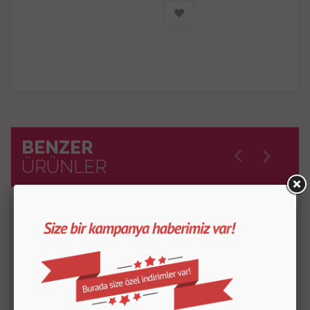
BENZER
ÜRÜNLER
İncelediğiniz ürüne benzer diğer ürünlerimiz