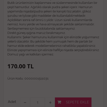
Butik ürünlerinizin kaplanması ve süslenmesinde kullanılan bir
çeşit hamurdur. Ağırlıklı olarak pudra şekeri içerir. Hamurun
yapımında nişasta(pudra şekeri ile karışık) toz jelatin, glikoz
şurubu ve tylose gibi maddeler de kullanılabilmektedir.
Açıldıktan sonra raf ömrü 1 yıldır. Uzun süreli kullanımlarda
nemsiz, kuru yerde ve hava almayacak şekilde saklanmalıdır.
Sertleşmemesi için buzdolabında saklamayınız.
Direkt güneş ışığına maruz bırakmayınız.
Kullanımı: Şeker hamurunu kullanmak için elinizde yoğurmanız
yeterli olacaktır. Bu şekilde hem yumuşak hem de parlak bir
hamur elde ederek modellemelerinizi rahatlıkla yapabilirsiniz.
Elinize yapışmaması için elinize hafifçe nişasta serpiştirebilirsiniz.
Domuz yağı ve katkıları içermez.
170.00
TL
Ürün Kodu:
0000001511031
Adet
SEPETE EKLE