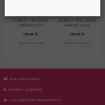
SCARLET TEN ŞEKER
SCARLET YEŞİL ŞEKER
HAMURU (1 KG)
HAMURU (1 KG)
170.00
TL
170.00
TL
ÜRÜN DETAYLARI
ÜRÜN DETAYLARI
AYNI GÜN KARGO
GÜVENLİ ALIŞVERİŞ
%100 MÜŞTERİ MEMNUNİYETİ