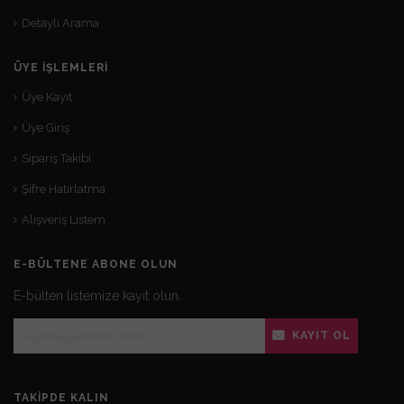
Detaylı Arama
ÜYE İŞLEMLERI
Üye Kayıt
Üye Giriş
Sipariş Takibi
Şifre Hatırlatma
Alışveriş Listem
E-BÜLTENE ABONE OLUN
E-bülten listemize kayıt olun.
KAYIT OL
TAKIPDE KALIN