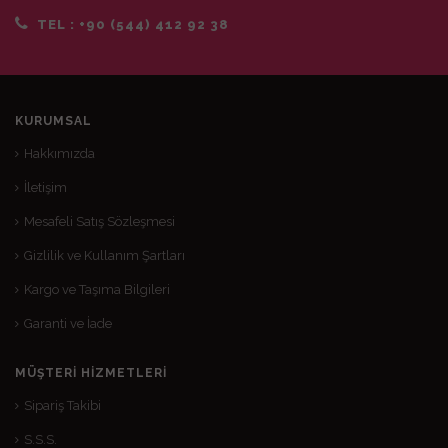
TEL :
+90 (544) 412 92 38
KURUMSAL
Hakkımızda
İletişim
Mesafeli Satış Sözleşmesi
Gizlilik ve Kullanım Şartları
Kargo ve Taşıma Bilgileri
Garanti ve İade
MÜŞTERI HIZMETLERI
Sipariş Takibi
S.S.S.