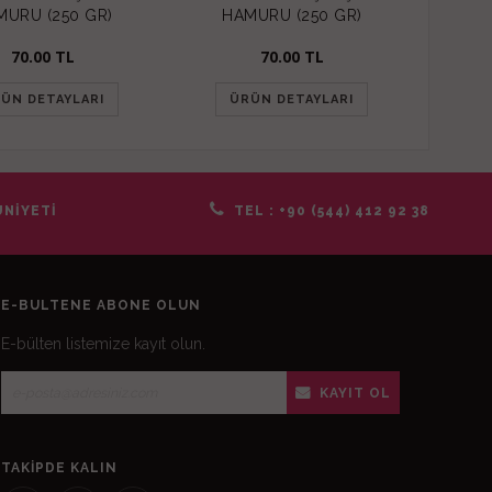
MURU (250 GR)
HAMURU (250 GR)
HA
70.00
TL
70.00
TL
ÜN DETAYLARI
ÜRÜN DETAYLARI
Ü
NİYETİ
TEL :
+90 (544) 412 92 38
E-BÜLTENE ABONE OLUN
E-bülten listemize kayıt olun.
KAYIT OL
TAKIPDE KALIN