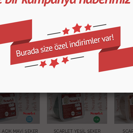
Adet
 AÇIK MAVİ ŞEKER
SCARLET YEŞİL ŞEKER
SCAR