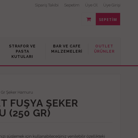
Sipariş Takibi
Sepetim
Üye Ol
Üye Girişi
SEPETIM
STRAFOR VE
BAR VE CAFE
OUTLET
PASTA
MALZEMELERI
ÜRÜNLER
KUTULARI
 Gr Şeker Hamuru
T FUŞYA ŞEKER
 (250 GR)
izi süslemek için kullanabileceğiniz yenilebilir özellikteki