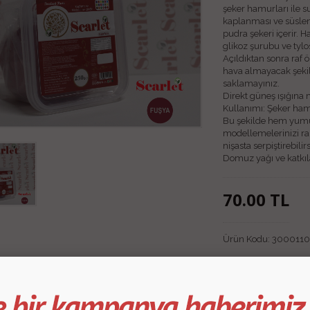
şeker hamurları ile s
kaplanması ve süslen
pudra şekeri içerir. H
glikoz şurubu ve tylo
Açıldıktan sonra raf 
hava almayacak şekil
saklamayınız.
Direkt güneş ışığına
Kullanımı: Şeker ham
Bu şekilde hem yumu
modellemelerinizi rah
nişasta serpiştirebilirs
Domuz yağı ve katkıl
70.00
TL
Ürün Kodu:
3000110