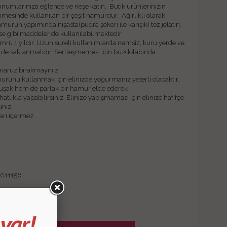
unumlarınıza eğlence ve neşe katın. Butik ürünlerinizin
mesinde kullanılan bir çeşit hamurdur. Ağırlıklı olarak
amurun yapımında nişasta(pudra şekeri ile karışık) toz jelatin,
se gibi maddeler de kullanılabilmektedir.
ömrü 1 yıldır. Uzun süreli kullanımlarda nemsiz, kuru yerde ve
de saklanmalıdır. Sertleşmemesi için buzdolabında
 maruz bırakmayınız.
urunu kullanmak için elinizde yoğurmanız yeterli olacaktır.
şak hem de parlak bir hamur elde ederek
atlıkla yapabilirsiniz. Elinize yapışmaması için elinize hafifçe
iniz.
arı içermez.
011156