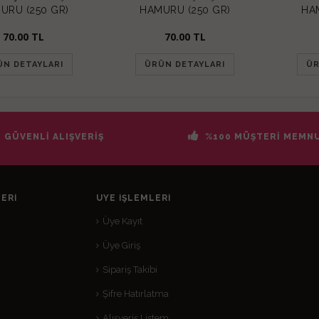
URU (250 GR)
HAMURU (250 GR)
HA
70.00
TL
70.00
TL
ÜN DETAYLARI
ÜRÜN DETAYLARI
ÜR
GÜVENLİ ALIŞVERİŞ
%100 MÜŞTERİ MEMNU
ERI
ÜYE İŞLEMLERI
Üye Kayıt
Üye Giriş
Sipariş Takibi
Şifre Hatırlatma
Alışveriş Listem