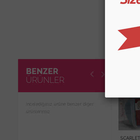
BENZER
ÜRÜNLER
İncelediğiniz ürüne benzer diğer
ürünlerimiz
SCARLET