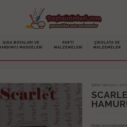
GIDA BOYALARI VE
PARTI
ÇIKOLATA VE
YARDIMCI MADDELERI
MALZEMELERI
MALZEMELER
Şeker Hamuru
»
200
SCARLE
HAMURU
Pasta ve kurabiyelerin