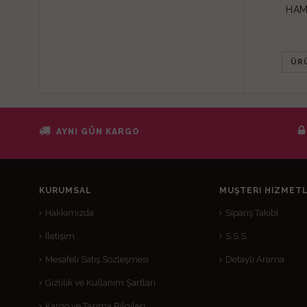
HAM
ÜR
AYNI GÜN KARGO
KURUMSAL
MÜŞTERI HIZMETL
Hakkımızda
Sipariş Takibi
İletişim
S.S.S.
Mesafeli Satış Sözleşmesi
Detaylı Arama
Gizlilik ve Kullanım Şartları
Kargo ve Taşıma Bilgileri