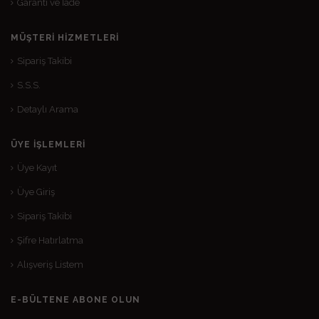
Garanti ve İade
MÜŞTERI HIZMETLERI
Sipariş Takibi
S.S.S.
Detaylı Arama
ÜYE İŞLEMLERI
Üye Kayıt
Üye Giriş
Sipariş Takibi
Şifre Hatırlatma
Alışveriş Listem
E-BÜLTENE ABONE OLUN