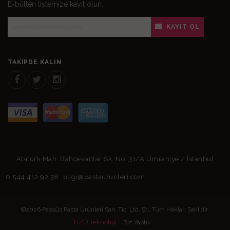
E-bülten listemize kayıt olun.
KAYIT OL
TAKIPDE KALIN
Atatürk Mah. Bahçevanlar Sk. No: 31/A Ümraniye / İstanbul
0 544 412 92 38
bilgi@pastaurunleri.com
©2026 Passüs Pasta Ürünleri San. Tic. Ltd. Şti. Tüm Hakları Saklıdır.
HZD Teknoloji
Biz Yaptık