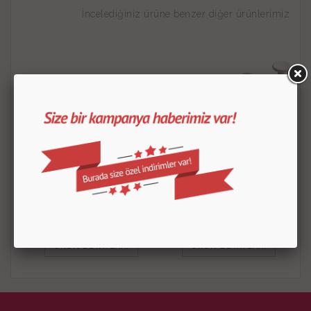
İncelediğiniz ürüne benzer diğer ürünlerimiz
Basmalı Papatya 2 Kopat
Basmalı Mini Yuvarlak
Kopat
150.00
TL
100.00
TL
ÜRÜN DETAYLARI
ÜRÜN DETAYLARI