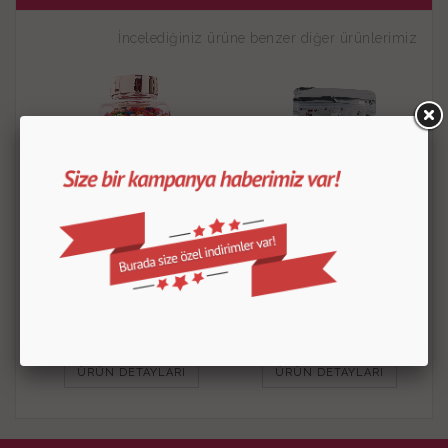
İncelediğiniz ürüne benzer diğer ürünlerimiz
Dekoratif Draje 200 Gr
Granül Şeker 150 Gr
40.00
TL
50.00
TL
ÜRÜN DETAYLARI
ÜRÜN DETAYLARI