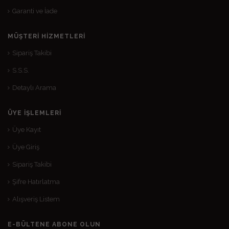
Garanti ve İade
MÜŞTERI HIZMETLERI
Sipariş Takibi
S.S.S.
Detaylı Arama
ÜYE İŞLEMLERI
Üye Kayıt
Üye Giriş
Sipariş Takibi
Şifre Hatırlatma
Alışveriş Listem
E-BÜLTENE ABONE OLUN