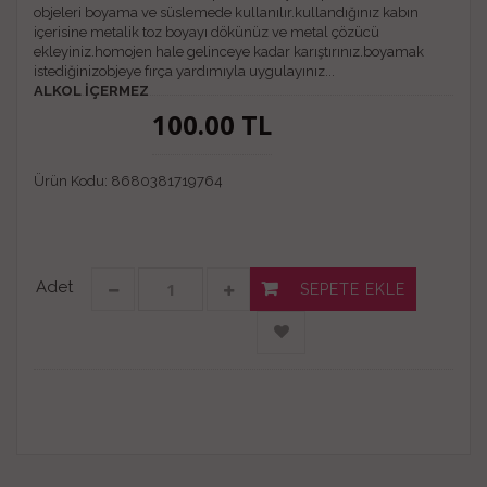
objeleri boyama ve süslemede kullanılır.kullandığınız kabın
içerisine metalik toz boyayı dökünüz ve metal çözücü
ekleyiniz.homojen hale gelinceye kadar karıştırınız.boyamak
istediğinizobjeye fırça yardımıyla uygulayınız...
ALKOL İÇERMEZ
100.00
TL
Ürün Kodu:
8680381719764
Adet
SEPETE EKLE