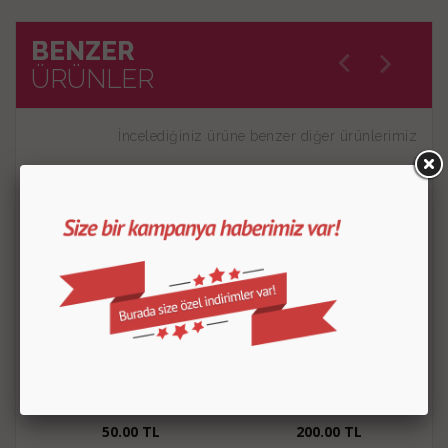
BENZER
ÜRÜNLER
İncelediğiniz ürüne benzer diğer ürünlerimiz
Glikoz Şurubu 150 Gr
Vanilya Özütü
50.00
TL
200.00
TL