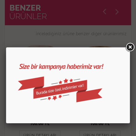
BENZER
ÜRÜNLER
İncelediğiniz ürüne benzer diğer ürünlerimiz
Dekor Gümüş Yaldız
Dekor Gold Yaldız
100.00
TL
100.00
TL
ÜRÜN DETAYLARI
ÜRÜN DETAYLARI