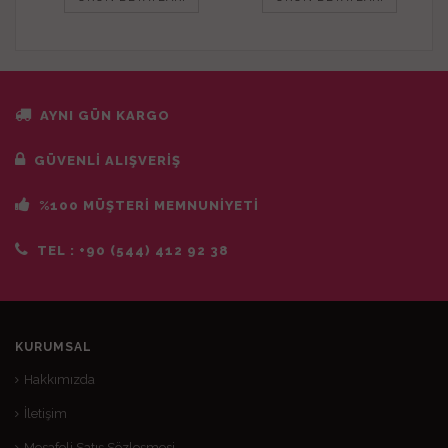
AYNI GÜN KARGO
GÜVENLİ ALIŞVERİŞ
%100 MÜŞTERİ MEMNUNİYETİ
TEL :
+90 (544) 412 92 38
KURUMSAL
Hakkımızda
İletişim
Mesafeli Satış Sözleşmesi