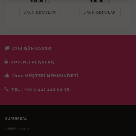
100.00
TL
100.00
TL
ÜRÜN DETAYLARI
ÜRÜN DETAYLARI
AYNI GÜN KARGO
GÜVENLİ ALIŞVERİŞ
%100 MÜŞTERİ MEMNUNİYETİ
TEL :
+90 (544) 412 92 38
KURUMSAL
Hakkımızda