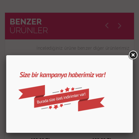
BENZER
ÜRÜNLER
İncelediğiniz ürüne benzer diğer ürünlerimiz
Dekor Gümüş Yaldız
Dekor Gold Yaldız