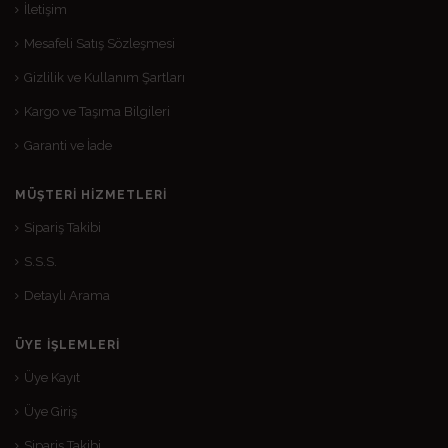
İletişim
Mesafeli Satış Sözleşmesi
Gizlilik ve Kullanım Şartları
Kargo ve Taşıma Bilgileri
Garanti ve İade
MÜŞTERI HIZMETLERI
Sipariş Takibi
S.S.S.
Detaylı Arama
ÜYE İŞLEMLERI
Üye Kayıt
Üye Giriş
Sipariş Takibi