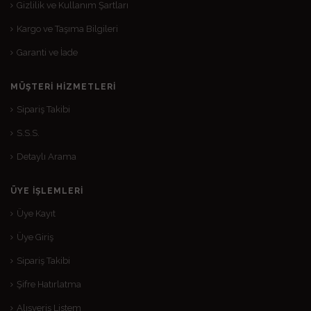
Gizlilik ve Kullanım Şartları
Kargo ve Taşıma Bilgileri
Garanti ve İade
MÜŞTERI HIZMETLERI
Sipariş Takibi
S.S.S.
Detaylı Arama
ÜYE İŞLEMLERI
Üye Kayıt
Üye Giriş
Sipariş Takibi
Şifre Hatırlatma
Alışveriş Listem