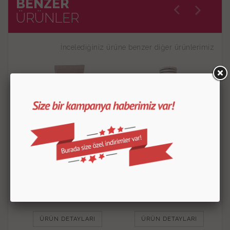
BENZER
ÜRÜNLER
İncelediğiniz ürüne benzer diğer ürünlerimiz
Glikoz Şurubu 150 Gr
Vanilya Özütü
50.00
TL
200.00
TL
ÜRÜN DETAYLARI
ÜRÜN DETAYLARI