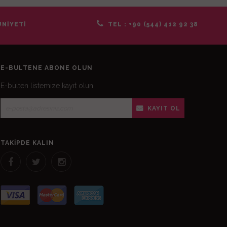
NİYETİ
TEL :
+90 (544) 412 92 38
E-BÜLTENE ABONE OLUN
E-bülten listemize kayıt olun.
KAYIT OL
TAKIPDE KALIN