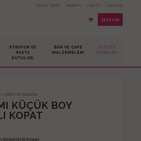
Sipariş Takibi
Sepetim
Üye Ol
Üye Girişi
SEPETIM
STRAFOR VE
BAR VE CAFE
OUTLET
PASTA
MALZEMELERI
ÜRÜNLER
KUTULARI
rı
»
Basmalı Kopatlar
MI KÜÇÜK BOY
I KOPAT
y Enjektörlü Kopat