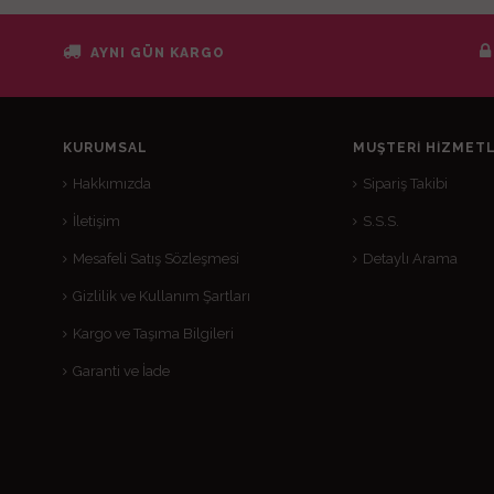
AYNI GÜN KARGO
KURUMSAL
MÜŞTERI HIZMETL
Hakkımızda
Sipariş Takibi
İletişim
S.S.S.
Mesafeli Satış Sözleşmesi
Detaylı Arama
Gizlilik ve Kullanım Şartları
Kargo ve Taşıma Bilgileri
Garanti ve İade