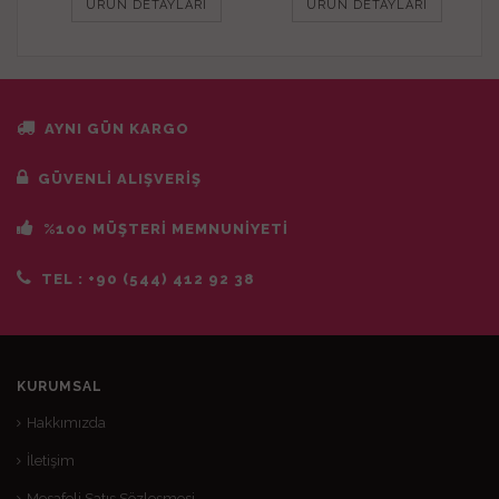
ÜRÜN DETAYLARI
ÜRÜN DETAYLARI
AYNI GÜN KARGO
GÜVENLİ ALIŞVERİŞ
%100 MÜŞTERİ MEMNUNİYETİ
TEL :
+90 (544) 412 92 38
KURUMSAL
Hakkımızda
İletişim
Mesafeli Satış Sözleşmesi