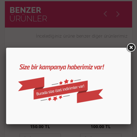
BENZER
ÜRÜNLER
İncelediğiniz ürüne benzer diğer ürünlerimiz
Basmalı Papatya 2 Kopat
Basmalı Mini Yuvarlak
Kopat
150.00
TL
100.00
TL