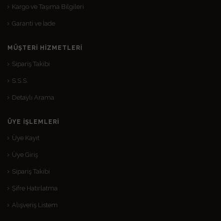
Kargo ve Taşıma Bilgileri
Garanti ve İade
MÜŞTERI HIZMETLERI
Sipariş Takibi
S.S.S.
Detaylı Arama
ÜYE İŞLEMLERI
Üye Kayıt
Üye Giriş
Sipariş Takibi
Şifre Hatırlatma
Alışveriş Listem