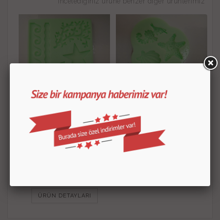
İncelediğiniz ürüne benzer diğer ürünlerimiz
DK178
110.00
TL
ÜRÜN DETAYLARI
DK28
190.00
TL
ÜRÜN DETAYLARI