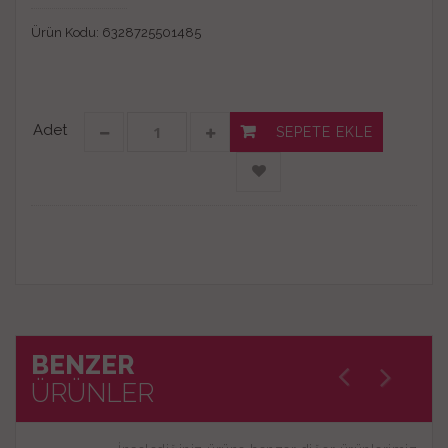
Ürün Kodu:
6328725501485
Adet
SEPETE EKLE
BENZER
ÜRÜNLER