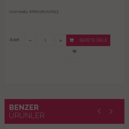
Ürün Kodu:
8680381717623
Adet
SEPETE EKLE
BENZER
ÜRÜNLER