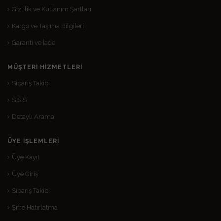
Gizlilik ve Kullanım Şartları
Kargo ve Taşıma Bilgileri
Garanti ve İade
MÜŞTERI HIZMETLERI
Sipariş Takibi
S.S.S.
Detaylı Arama
ÜYE İŞLEMLERI
Üye Kayıt
Üye Giriş
Sipariş Takibi
Şifre Hatırlatma