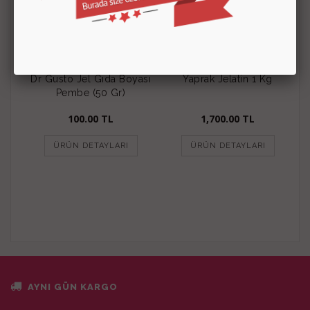
Dr Gusto Jel Gıda Boyası
Yaprak Jelatin 1 Kg
Pembe (50 Gr)
100.00
TL
1,700.00
TL
ÜRÜN DETAYLARI
ÜRÜN DETAYLARI
AYNI GÜN KARGO