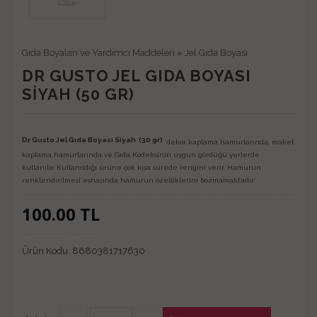
Gıda Boyaları ve Yardımcı Maddeleri
»
Jel Gıda Boyası
DR GUSTO JEL GIDA BOYASI
SIYAH (50 GR)
Dr Gusto Jel Gıda Boyası Siyah (30 gr)
dekor kaplama hamurlarında, maket
kaplama hamurlarında ve Gıda Kodeksinin uygun gördüğü yerlerde
kullanılır. Kullanıldığı ürüne çok kısa sürede rengini verir. Hamurun
renklendirilmesi esnasında hamurun özelliklerini bozmamaktadır.
100.00
TL
Ürün Kodu:
8680381717630