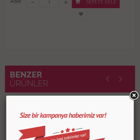
Adet
SEPETE EKLE
BENZER
ÜRÜNLER
İncelediğiniz ürüne benzer diğer ürünlerimiz