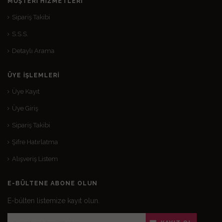
MÜŞTERI HIZMETLERI
Sipariş Takibi
S.S.S.
Detaylı Arama
ÜYE İŞLEMLERI
Üye Kayıt
Üye Giriş
Sipariş Takibi
Şifre Hatırlatma
Alışveriş Listem
E-BÜLTENE ABONE OLUN
E-bülten listemize kayıt olun.