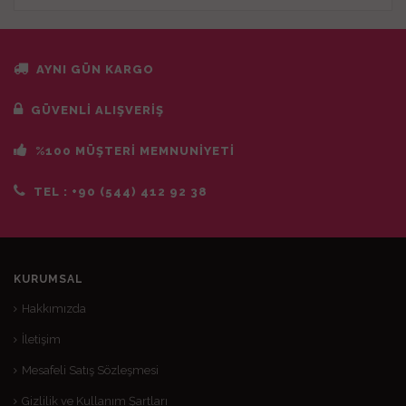
AYNI GÜN KARGO
GÜVENLİ ALIŞVERİŞ
%100 MÜŞTERİ MEMNUNİYETİ
TEL :
+90 (544) 412 92 38
KURUMSAL
Hakkımızda
İletişim
Mesafeli Satış Sözleşmesi
Gizlilik ve Kullanım Şartları