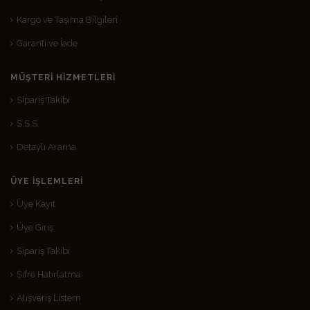
Kargo ve Taşıma Bilgileri
Garanti ve İade
MÜŞTERI HIZMETLERI
Sipariş Takibi
S.S.S.
Detaylı Arama
ÜYE İŞLEMLERI
Üye Kayıt
Üye Giriş
Sipariş Takibi
Şifre Hatırlatma
Alışveriş Listem