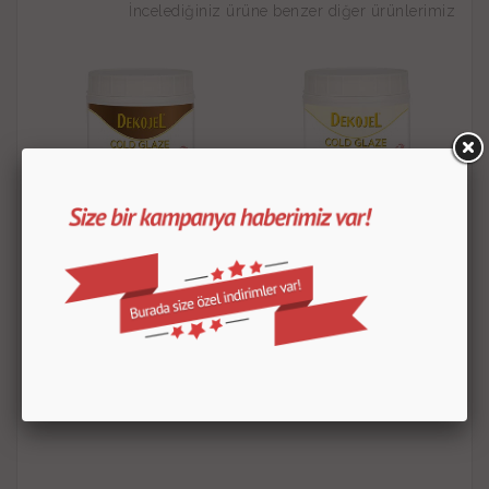
İncelediğiniz ürüne benzer diğer ürünlerimiz
OVALETTE ÇİKOLATALI
OVALETTE SADE SOĞUK
SOĞUK PASTA JELİ 1 KG
PASTA JELİ 1 KG
250.00
TL
250.00
TL
ÜRÜN DETAYLARI
ÜRÜN DETAYLARI