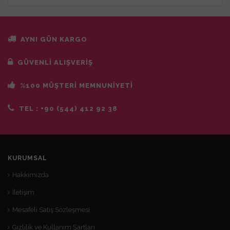
AYNI GÜN KARGO
GÜVENLİ ALIŞVERİŞ
%100 MÜŞTERİ MEMNUNİYETİ
TEL :
+90 (544) 412 92 38
KURUMSAL
Hakkımızda
İletişim
Mesafeli Satış Sözleşmesi
Gizlilik ve Kullanım Şartları