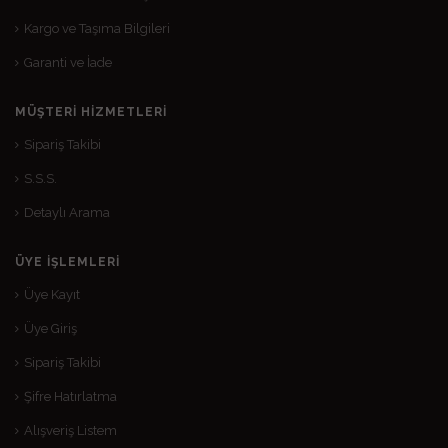
Kargo ve Taşıma Bilgileri
Garanti ve İade
MÜŞTERI HIZMETLERI
Sipariş Takibi
S.S.S.
Detaylı Arama
ÜYE İŞLEMLERI
Üye Kayıt
Üye Giriş
Sipariş Takibi
Şifre Hatırlatma
Alışveriş Listem