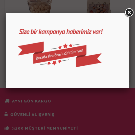
Pikola Fındık 100 Gr
Şekerli Vanilya 1 Kg
170.00
TL
250.00
TL
ÜRÜN DETAYLARI
ÜRÜN DETAYLARI
AYNI GÜN KARGO
GÜVENLİ ALIŞVERİŞ
%100 MÜŞTERİ MEMNUNİYETİ