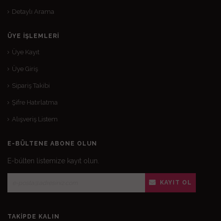
Detaylı Arama
ÜYE İŞLEMLERI
Üye Kayıt
Üye Giriş
Sipariş Takibi
Şifre Hatırlatma
Alışveriş Listem
E-BÜLTENE ABONE OLUN
E-bülten listemize kayıt olun.
KAYIT OL
TAKIPDE KALIN