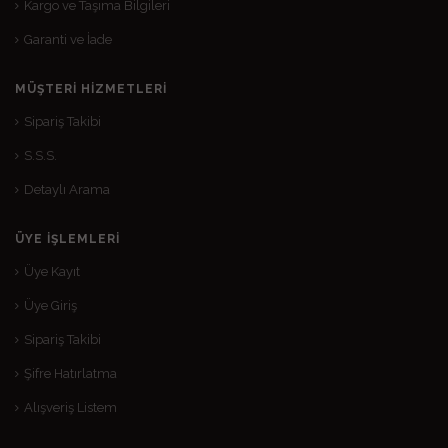
Kargo ve Taşıma Bilgileri
Garanti ve İade
MÜŞTERI HIZMETLERI
Sipariş Takibi
S.S.S.
Detaylı Arama
ÜYE İŞLEMLERI
Üye Kayıt
Üye Giriş
Sipariş Takibi
Şifre Hatırlatma
Alışveriş Listem