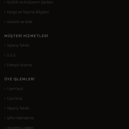
Gizlilik ve Kullanım Şartları
Kargo ve Taşıma Bilgileri
Garanti ve İade
MÜŞTERI HIZMETLERI
Sipariş Takibi
S.S.S.
Detaylı Arama
ÜYE İŞLEMLERI
Üye Kayıt
Üye Giriş
Sipariş Takibi
Şifre Hatırlatma
Alışveriş Listem