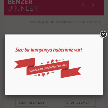
BENZER
ÜRÜNLER
İncelediğiniz ürüne benzer diğer ürünlerimiz
Basmalı Papatya 2 Kopat
Basmalı Mini Yuvarlak
Kopat
150.00
TL
100.00
TL
ÜRÜN DETAYLARI
ÜRÜN DETAYLARI